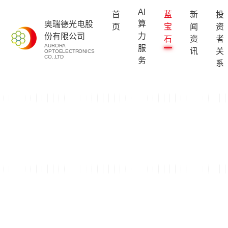
AI
首
蓝
新
投
算
奥瑞德光电股
页
宝
闻
资
力
份有限公司
石
资
者
AURORA
服
讯
关
OPTOELECTRONICS
CO.,LTD
务
系